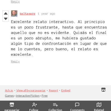
Reply
baltasarq
1 year ago
Excelente relato interactivo. Al principio
es un poco frustrante, hasta que encuentras
aquello que no es evidente. Quizás el final
es un poco abrupto, me hubiera gustado
algún tipo de confrontación en lugar de que
me lo cuentes, pero bueno, el relato es
excelente.
Reply
itch.io
·
View all by paravaariar
·
Report
·
Embed
Games
›
Interactive Fiction
›
Free
paravaariar
Follow
Collection
Comments
Related